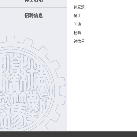
孙宏滨
招聘信息
吴江
闫涛
杨旸
钟德星