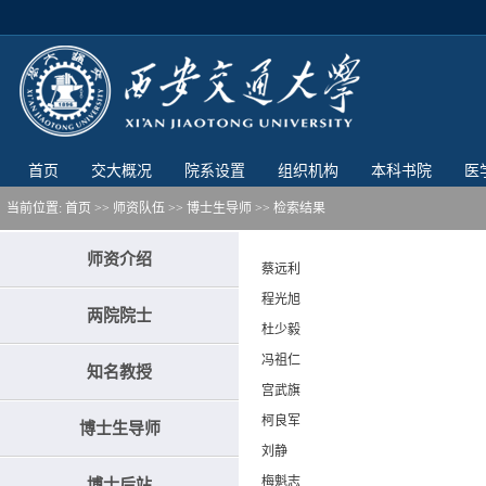
首页
交大概况
院系设置
组织机构
本科书院
医
当前位置:
首页
>> 师资队伍 >>
博士生导师
>>
检索结果
师资介绍
蔡远利
程光旭
两院院士
杜少毅
冯祖仁
知名教授
宫武旗
柯良军
博士生导师
刘静
梅魁志
博士后站