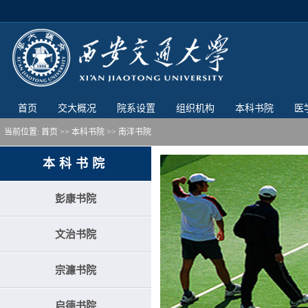
首页
交大概况
院系设置
组织机构
本科书院
医
当前位置:
首页
>>
本科书院
>>
南洋书院
本科书院
彭康书院
文治书院
宗濂书院
启德书院