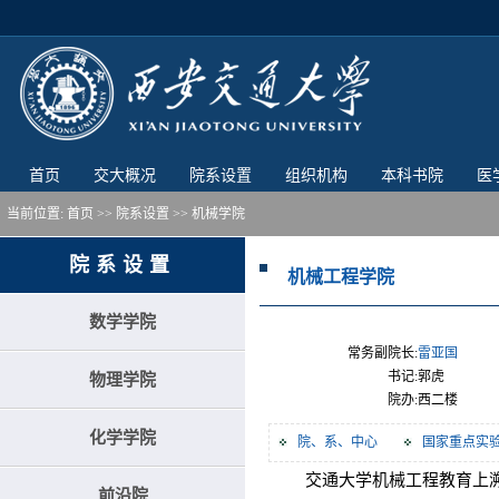
首页
交大概况
院系设置
组织机构
本科书院
医
当前位置:
首页
>>
院系设置
>>
机械学院
院系设置
机械工程学院
数学学院
常务副院长:
雷亚国
书记:
郭虎
物理学院
院办:
西二楼
化学学院
院、系、中心
国家重点实
交通大学机械工程教育上溯至1
前沿院