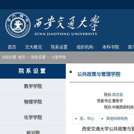
首页
交大概况
院系设置
组织机构
本科书院
医
当前位置:
首页
>>
院系设置
>>
公管学院
院系设置
公共政策与管理学院
数学学院
院长:
周忠良
党委书记:
董新宇
物理学院
院办:
中国西部科技
化学学院
系、中心
其他科研机构
西安交通大学公共政策与管理
前沿院