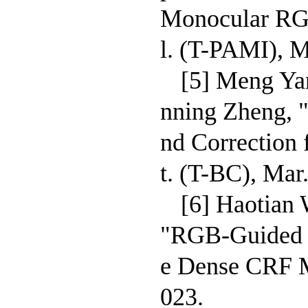
Monocular RGB
l. (T-PAMI), 
[5] Meng Ya
nning Zheng, 
nd Correction
t. (T-BC), Mar
[6] Haotian
"RGB-Guided 
e Dense CRF Mo
023.