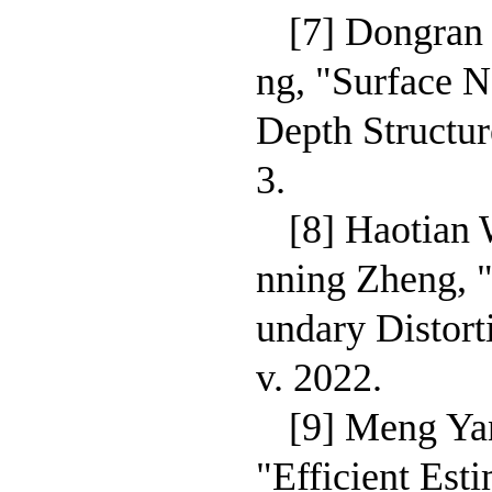
[7] Dongran
ng, "Surface N
Depth Structur
3.
[8] Haotian
nning Zheng, 
undary Distort
v. 2022.
[9] Meng Ya
"Efficient Est