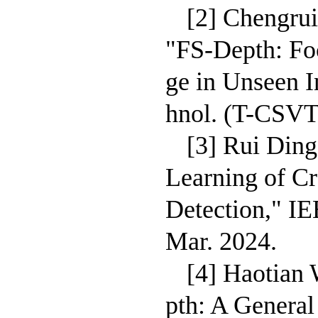
[2] Chengru
"FS-Depth: Fo
ge in Unseen I
hnol. (T-CSVT)
[3] Rui Din
Learning of Cr
Detection," IE
Mar. 2024.
[4] Haotian
pth: A Genera