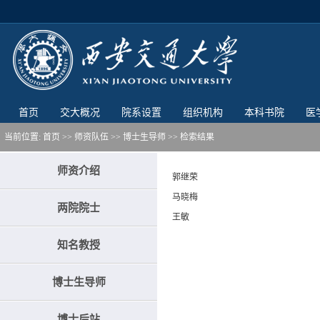
首页
交大概况
院系设置
组织机构
本科书院
医
当前位置:
首页
>> 师资队伍 >>
博士生导师
>>
检索结果
师资介绍
郭继荣
马晓梅
两院院士
王敏
知名教授
博士生导师
博士后站