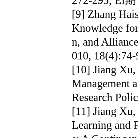
272-295; EI
[9] Zhang Hais
Knowledge for
n, and Alliance
010, 18(4):7
[10] Jiang Xu,
Management an
Research Pol
[11] Jiang Xu,
Learning and F