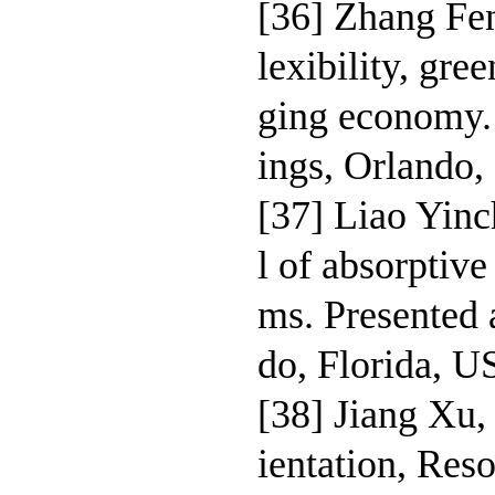
[36] Zhang Fen
lexibility, gr
ging economy.
ings, Orlando,
[37] Liao Yinc
l of absorptiv
ms. Presented
do, Florida, U
[38] Jiang Xu,
ientation, Res