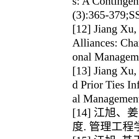
s: A Contingen
(3):365-379
[12] Jiang Xu,
Alliances: Char
onal Managem
[13] Jiang Xu
d Prior Ties In
al Management
[14] 江旭
度. 管理工程学报