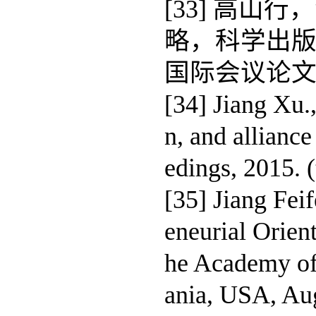
[33] 高山
略，科学出版社
国际会议论
[34] Jiang Xu.,
n, and allian
edings, 2015. 
[35] Jiang Fei
eneurial Orient
he Academy of
ania, USA, Aug