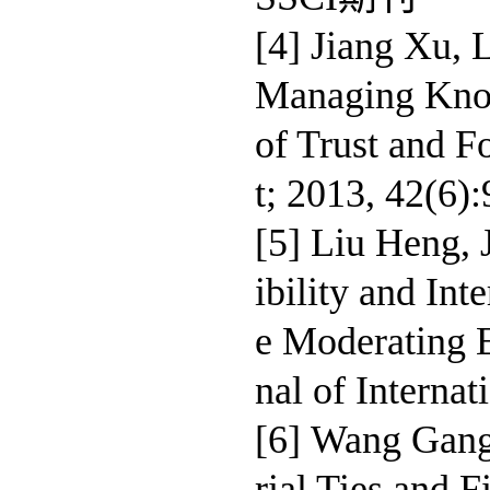
[4] Jiang Xu, 
Managing Know
of Trust and 
t; 2013, 42(6
[5] Liu Heng, 
ibility and In
e Moderating Ef
nal of Intern
[6] Wang Gang
rial Ties and 