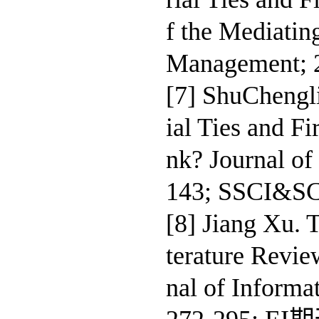
f the Mediatin
Management; 
[7] ShuChengl
ial Ties and F
nk? Journal of
143; SSCI&
[8] Jiang Xu. T
terature Revie
nal of Informa