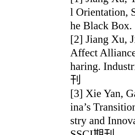
l Orientation, 
he Black Box.
[2] Jiang Xu, 
Affect Allian
haring. Indus
刊
[3] Xie Yan, G
ina’s Transiti
stry and Innov
SSCI期刊