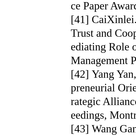
ce Paper Awar
[41] CaiXinle
Trust and Coop
ediating Role 
Management Pr
[42] Yang Yan
preneurial Ori
rategic Allian
eedings, Montr
[43] Wang Gan