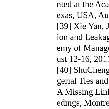
nted at the A
exas, USA, Au
[39] Xie Yan,
ion and Leakag
emy of Manage
ust 12-16, 201
[40] ShuCheng
gerial Ties an
A Missing Lin
edings, Montre