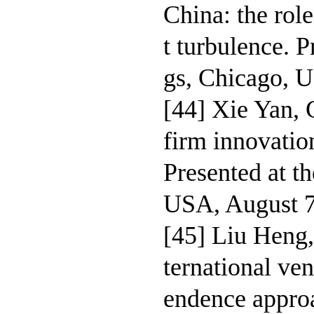
China: the rol
t turbulence. 
gs, Chicago, 
[44] Xie Yan, 
firm innovatio
Presented at 
USA, August 7
[45] Liu Heng, 
ternational ve
endence approa