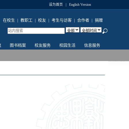
设为首页
|
English Version
在校生
|
教职工
|
校友
|
考生与访客
|
合作者
|
捐赠
流
图书档案
校友服务
校园生活
信息服务