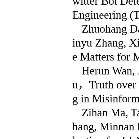
witter Bot De
Engineering (
Zhuohang Da
inyu Zhang, X
e Matters for 
Herun Wan, 
u，Truth over T
g in Misinform
Zihan Ma, T
hang, Minnan 