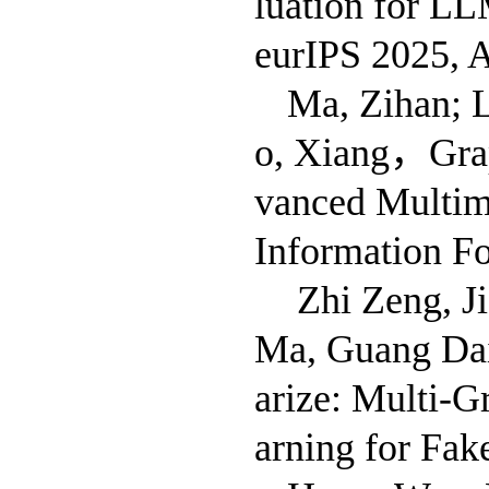
luation for LL
eurIPS 2025, 
Ma, Zihan; L
o, Xiang，Graph
vanced Multim
Information F
Zhi Zeng, J
Ma, Guang Da
arize: Multi-
arning for Fa