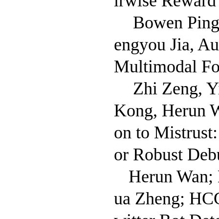
irwise Reward
Bowen Ping
engyou Jia, A
Multimodal Fo
Zhi Zeng, Y
Kong, Herun W
on to Mistrust
or Robust Deb
Herun Wan; 
ua Zheng; HCG