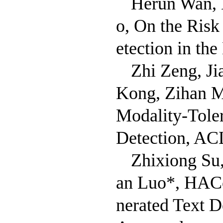
Herun Wan, 
o, On the Risk
etection in th
Zhi Zeng, J
Kong, Zihan M
Modality-Tole
Detection, ACL
Zhixiong Su
an Luo*, HACo
nerated Text 