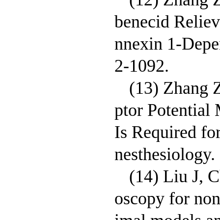
benecid Reliev
nnexin 1-Depe
2-1092.
(13) Zhang Z
ptor Potential
Is Required fo
nesthesiology.
(14) Liu J, 
oscopy for non