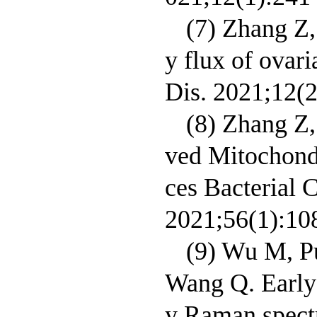
(7) Zhang Z
y flux of ovar
Dis. 2021;12(2
(8) Zhang Z
ved Mitochond
ces Bacterial 
2021;56(1):10
(9) Wu M, Pu
Wang Q. Early 
y Raman spectr