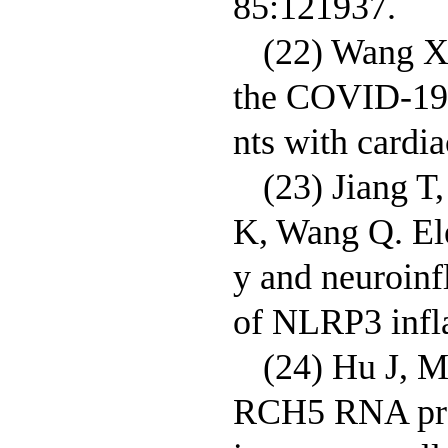
85:121937.
(22) Wang X,
the COVID-19 
nts with cardi
(23) Jiang 
K, Wang Q. Ele
y and neuroin
of NLRP3 infl
(24) Hu J, 
RCH5 RNA prom