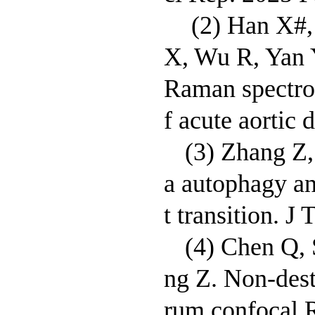
(2) Han X#, 
X, Wu R, Yan 
Raman spectros
f acute aortic
(3) Zhang Z,
a autophagy a
t transition. J
(4) Chen Q,
ng Z. Non-dest
rum confocal 