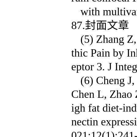
with multiva
87.封面文章
(5) Zhang Z,
thic Pain by In
eptor 3. J Int
(6) Cheng J,
Chen L, Zhao 
igh fat diet-i
nectin express
021;12(1):241