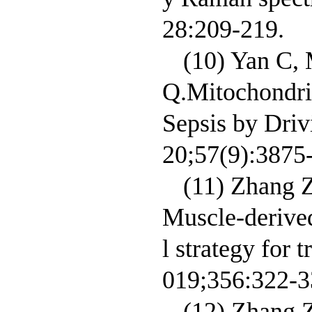
28:209-219.
(10) Yan C, 
Q.Mitochondria
Sepsis by Driv
20;57(9):3875
(11) Zhang Z
Muscle-derived
l strategy for 
019;356:322-3
(12) Zhang Z