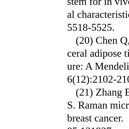
stem for in vi
al characteris
5518-5525.
(20) Chen Q,
ceral adipose t
ure: A Mendeli
6(12):2102-21
(21) Zhang 
S. Raman micr
breast cancer