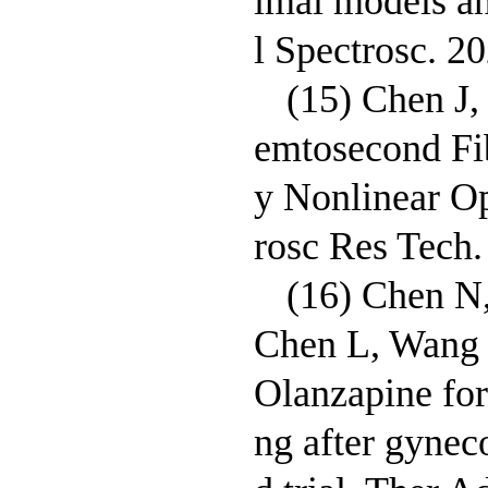
imal models a
l Spectrosc. 2
(15) Chen J,
emtosecond Fi
y Nonlinear O
rosc Res Tech.
(16) Chen N,
Chen L, Wang M
Olanzapine for
ng after gynec