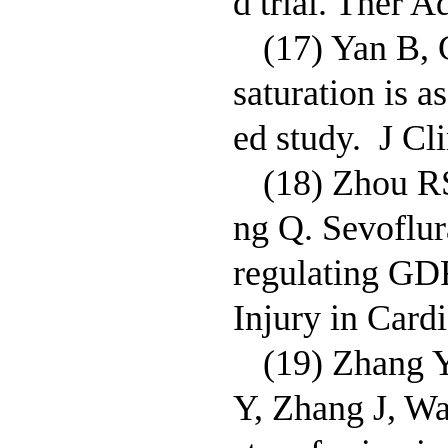
d trial. Ther
(17) Yan B, 
saturation is 
ed study. J Cl
(18) Zhou R
ng Q. Sevoflu
regulating GD
Injury in Car
(19) Zhang 
Y, Zhang J, Wa