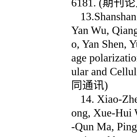
6181. (期刊
13.Shanshan
Yan Wu, Qiang
o, Yan Shen, 
age polarizati
ular and Cell
同通讯)
14. Xiao-Zh
ong, Xue-Hui 
-Qun Ma, Ping 