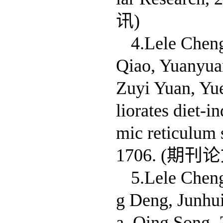
讯)
4.Lele Chen
Qiao, Yuanyuan
Zuyi Yuan, Yu
liorates diet-i
mic reticulum 
1706. (期刊
5.Lele Chen
g Deng, Junhu
a, Qing Song, 