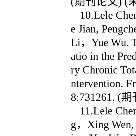
(期刊论文) (
10.Lele Che
e Jian, Pengch
Li，Yue Wu. Th
atio in the Pr
ry Chronic To
ntervention. F
8:731261.
11.Lele Che
g，Xing Wen, S