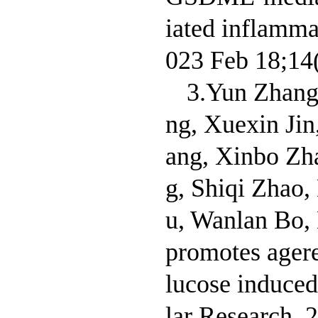
iated inflamma
023 Feb 18;
3.Yun Zhang
ng, Xuexin Ji
ang, Xinbo Zh
g, Shiqi Zhao
u, Wanlan Bo, 
promotes agerel
lucose induce
lar Research