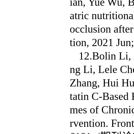
ian, Yue Wu, B
atric nutrition
occlusion afte
tion, 2021 
12.Bolin Li
ng Li, Lele Ch
Zhang, Hui H
tatin C-Based 
mes of Chronic
rvention. Fron