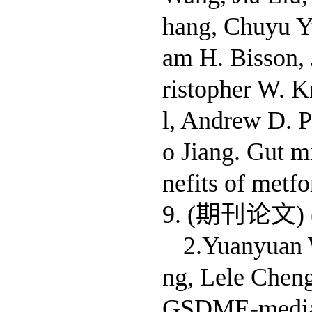
hang, Chuyu Y
am H. Bisson,
ristopher W. K
l, Andrew D. 
o Jiang. Gut m
nefits of metf
9. (期刊论文)
2.Yuanyuan 
ng, Lele Cheng
GSDME-mediate