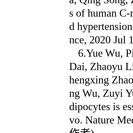
s of human C-r
d hypertension
nce, 2020 J
6.Yue Wu, P
Dai, Zhaoyu L
hengxing Zhao,
ng Wu, Zuyi Y
dipocytes is es
vo. Nature M