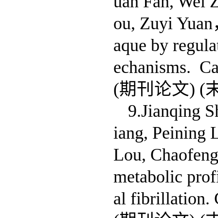
uan Fan, Wei Z
ou, Zuyi Yuan，
aque by regul
echanisms. Ca
(期刊论文) (
9.Jianqing 
iang, Peining
Lou, Chaofeng
metabolic profi
al fibrillatio