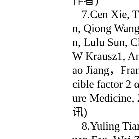
作者)
7.Cen Xie, 
n, Qiong Wang
n, Lulu Sun, C
W Krausz1, An
ao Jiang，Frank
cible factor 2 
ure Medicin
讯)
8.Yuling Tia