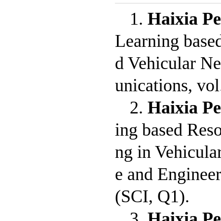
1.
Haixia P
Learning base
d Vehicular N
unications, vol
2.
Haixia P
ing based Res
ng in Vehicul
e and Engineeri
(SCI, Q1).
3.
Haixia P