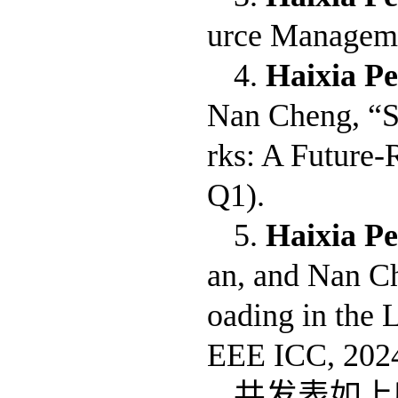
urce Manageme
4.
Haixia P
Nan Cheng, “S
rks: A Future-
Q1).
5.
Haixia P
an, and Nan Ch
oading in the 
EEE ICC, 202
共发表如上