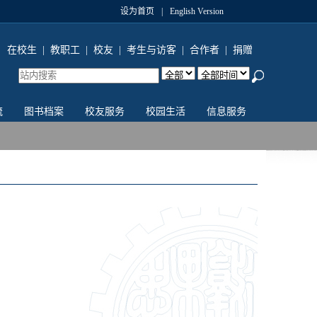
设为首页
|
English Version
在校生
|
教职工
|
校友
|
考生与访客
|
合作者
|
捐赠
流
图书档案
校友服务
校园生活
信息服务