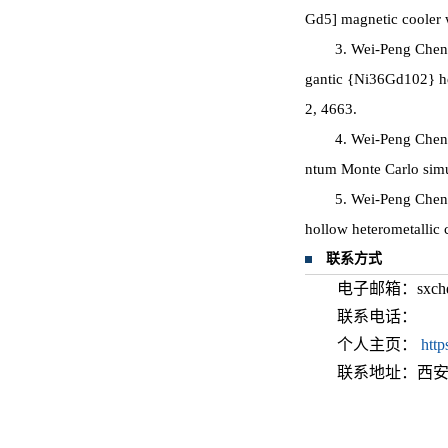
Gd5] magnetic cooler 
3. Wei-Peng Chen
gantic {Ni36Gd102} he
2, 4663.
4. Wei-Peng Chen,
ntum Monte Carlo simu
5. Wei-Peng Chen
hollow heterometallic
联系方式
电子邮箱：sxchenw
联系电话：
个人主页：
http
联系地址：西安