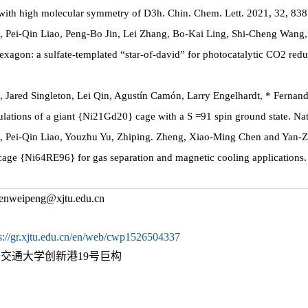
with high molecular symmetry of D3h. Chin. Chem. Lett. 2021, 32, 838
, Pei-Qin Liao, Peng-Bo Jin, Lei Zhang, Bo-Kai Ling, Shi-Cheng Wang
xagon: a sulfate-templated “star-of-david” for photocatalytic CO2 red
 Jared Singleton, Lei Qin, Agustín Camón, Larry Engelhardt, * Ferna
lations of a giant {Ni21Gd20} cage with a S =91 spin ground state. N
, Pei-Qin Liao, Youzhu Yu, Zhiping. Zheng, Xiao-Ming Chen and Yan-Z
 cage {Ni64RE96} for gas separation and magnetic cooling applications
eipeng@xjtu.edu.cn
s://gr.xjtu.edu.cn/en/web/cwp1526504337
交通大学创新港19号巨构