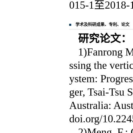
015-1至2018
学术及科研成果、专利、论文
研究论文：
1)Fanrong M
ssing the vert
ystem: Progres
ger, Tsai-Tsu 
Australia: Aust
doi.org/10.2
2)Meng, F.; 