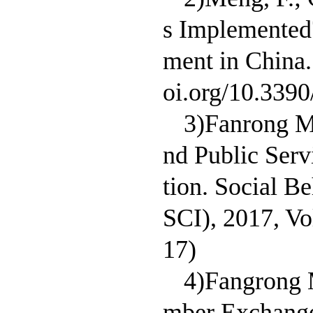
s Implemented
ment in China.
oi.org/10.33
3)Fanrong Me
nd Public Serv
tion. Social B
SCI), 2017, Vo
17)
4)Fangrong 
mber Exchange