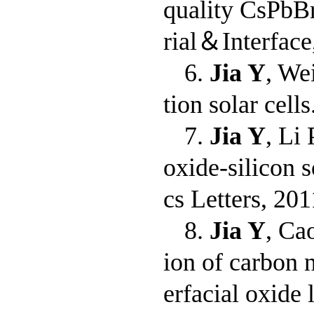
quality CsPbBr3
rial
＆
Interfac
6.
Jia Y
, We
tion solar cel
7.
Jia Y
, Li
oxide-silicon s
cs Letters, 20
8.
Jia Y
, Ca
ion of carbon n
erfacial oxide