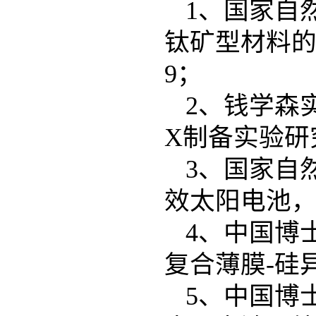
1
、
国家自
钛矿型材料
9
；
2
、钱学森
X
制备实验研
3
、
国家自
效太阳电池
4
、
中国博
复合薄膜
-
硅
5
、
中国博