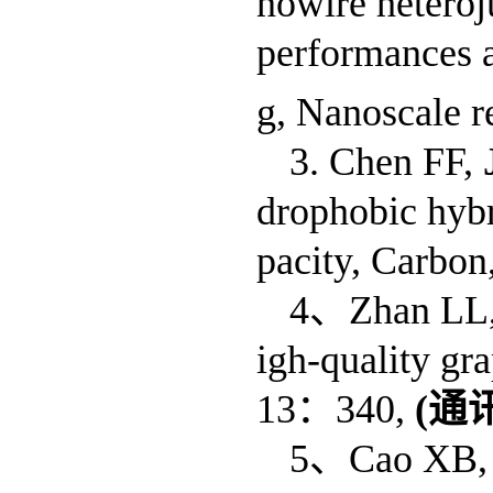
nowire heteroj
performances a
g, Nanoscale re
3. Chen FF
,
drophobic hybr
pacity, Carbon
4
、
Zhan LL, 
igh-quality gr
13
：
340
,
(
通
5
、
Cao
XB, e