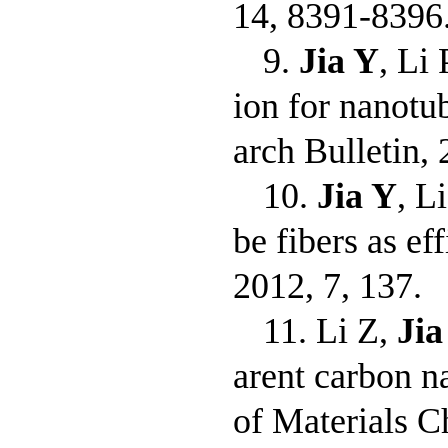
14, 8391-8396
9.
Jia Y
, Li
ion for nanotub
arch Bulletin,
10.
Jia Y
, L
be fibers as ef
2012, 7, 137.
11. Li Z,
Jia
arent carbon n
of Materials C