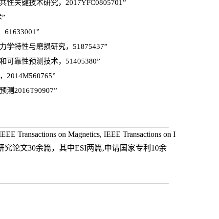
键技术研究，2017YFC0805701”
”
633001”
特性与磨损研究，51875437”
靠性预测技术，51405380”
14M560765”
016T90907”
ansactions on Magnetics, IEEE Transactions on I
著名学术刊物上发表研究论文30余篇，其中ESI两篇,申请国家专利10余