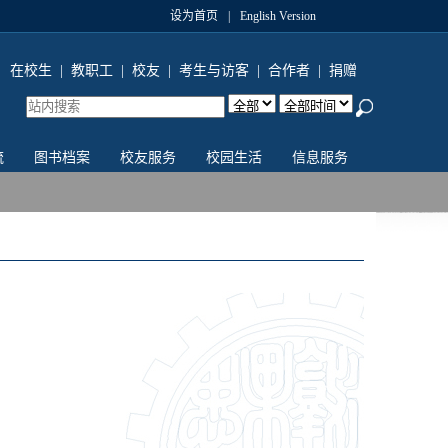
设为首页
|
English Version
在校生
|
教职工
|
校友
|
考生与访客
|
合作者
|
捐赠
流
图书档案
校友服务
校园生活
信息服务