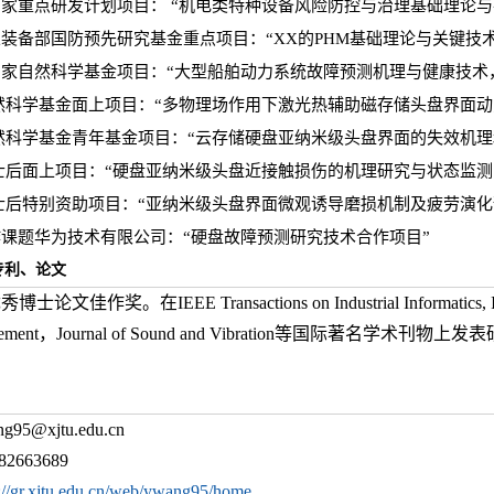
国家重点研发计划项目： “机电类特种设备风险防控与治理基础理论与共性关
总装备部国防预先研究基金重点项目：“XX的PHM基础理论与关键技术
国家自然科学基金项目：“大型船舶动力系统故障预测机理与健康技术，61
自然科学基金面上项目：“多物理场作用下激光热辅助磁存储头盘界面动力学
自然科学基金青年基金项目：“云存储硬盘亚纳米级头盘界面的失效机理和可
博士后面上项目：“硬盘亚纳米级头盘近接触损伤的机理研究与状态监测，20
博士后特别资助项目：“亚纳米级头盘界面微观诱导磨损机制及疲劳演化预测2
合作课题华为技术有限公司：“硬盘故障预测研究技术合作项目”
专利、论文
佳作奖。在IEEE Transactions on Industrial Informatics, IEEE Tr
Measurement，Journal of Sound and Vibration等国际
5@xjtu.edu.cn
2663689
://gr.xjtu.edu.cn/web/ywang95/home