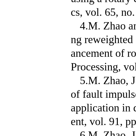
cs, vol. 65, no
4.M. Zhao an
ng reweighted 
ancement of ro
Processing, vo
5.M. Zhao, J
of fault impul
application in
ent, vol. 91, p
6.M. Zhao, J