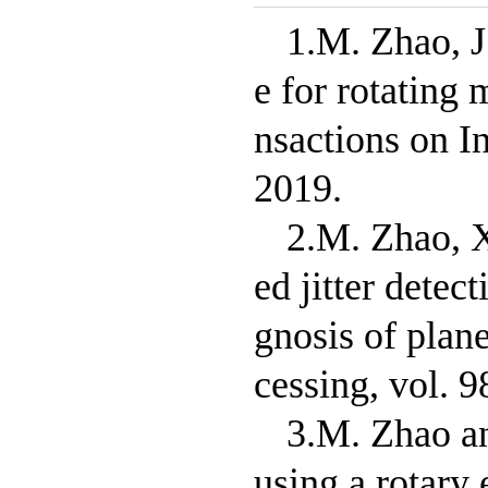
1.M. Zhao, J
e for rotating
nsactions on In
2019.
2.M. Zhao, X.
ed jitter detec
gnosis of plan
cessing, vol. 9
3.M. Zhao an
using a rotary