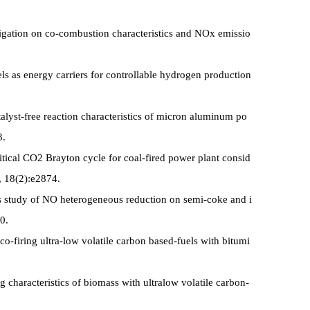
stigation on co-combustion characteristics and NOx emissio
s as energy carriers for controllable hydrogen production
talyst-free reaction characteristics of micron aluminum po
3.
ritical CO2 Brayton cycle for coal-fired power plant consid
3, 18(2):e2874.
cs study of NO heterogeneous reduction on semi-coke and i
0.
o-firing ultra-low volatile carbon based-fuels with bitumi
 characteristics of biomass with ultralow volatile carbon-