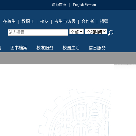
设为首页
|
English Version
在校生
|
教职工
|
校友
|
考生与访客
|
合作者
|
捐赠
流
图书档案
校友服务
校园生活
信息服务