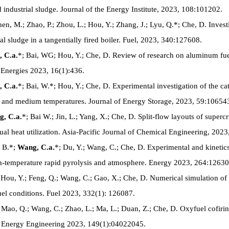
 industrial sludge. Journal of the Energy Institute, 2023, 108:101202.
hen, M.; Zhao, P.; Zhou, L.; Hou, Y.; Zhang, J.; Lyu, Q.*; Che, D. Inve
l sludge in a tangentially fired boiler. Fuel, 2023, 340:127608.
 C.a.
*; Bai, WG; Hou, Y.; Che, D. Review of research on aluminum fuel
 Energies 2023, 16(1):436.
 C.a.
*; Bai, W.*; Hou, Y.; Che, D. Experimental investigation of the ca
w and medium temperatures. Journal of Energy Storage, 2023, 59:10654
, C.a.
*; Bai W.; Jin, L.; Yang, X.; Che, D. Split-flow layouts of superc
dual heat utilization. Asia-Pacific Journal of Chemical Engineering, 202
, B.*;
Wang, C.a.
*; Du, Y.; Wang, C.; Che, D. Experimental and kineti
igh-temperature rapid pyrolysis and atmosphere. Energy 2023, 264:12630
 Hou, Y.; Feng, Q.; Wang, C.; Gao, X.; Che, D. Numerical simulation of c
el conditions. Fuel 2023, 332(1): 126087.
 Mao, Q.; Wang, C.; Zhao, L.; Ma, L.; Duan, Z.; Che, D. Oxyfuel cofiring
of Energy Engineering 2023, 149(1):04022045.