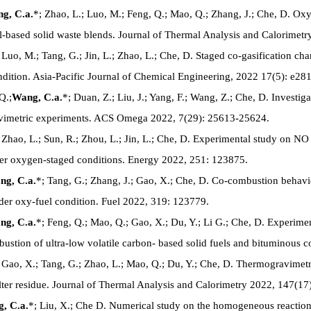
g, C.a.
*; Zhao, L.; Luo, M.; Feng, Q.; Mao, Q.; Zhang, J.; Che, D. Oxy
oal-based solid waste blends. Journal of Thermal Analysis and Calorime
 Luo, M.; Tang, G.; Jin, L.; Zhao, L.; Che, D. Staged co-gasification char
dition. Asia-Pacific Journal of Chemical Engineering, 2022 17(5): e28
Q.;
Wang, C.a.
*; Duan, Z.; Liu, J.; Yang, F.; Wang, Z.; Che, D. Investiga
avimetric experiments. ACS Omega 2022, 7(29): 25613-25624.
 Zhao, L.; Sun, R.; Zhou, L.; Jin, L.; Che, D. Experimental study on N
der oxygen-staged conditions. Energy 2022, 251: 123875.
ng, C.a.
*; Tang, G.; Zhang, J.; Gao, X.; Che, D. Co-combustion behavi
under oxy-fuel condition. Fuel 2022, 319: 123779.
ng, C.a.
*; Feng, Q.; Mao, Q.; Gao, X.; Du, Y.; Li G.; Che, D. Experime
bustion of ultra-low volatile carbon- based solid fuels and bituminous 
 Gao, X.; Tang, G.; Zhao, L.; Mao, Q.; Du, Y.; Che, D. Thermogravimetr
filter residue. Journal of Thermal Analysis and Calorimetry 2022, 147(1
, C.a.
*; Liu, X.; Che D. Numerical study on the homogeneous reactions