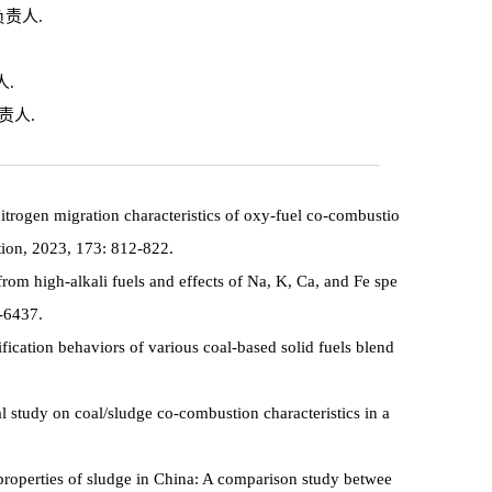
责人.
人.
责人.
nitrogen migration characteristics of oxy-fuel co-combustio
ction, 2023, 173: 812-822.
from high-alkali fuels and effects of Na, K, Ca, and Fe spe
3-6437.
fication behaviors of various coal-based solid fuels blend
l study on coal/sludge co-combustion characteristics in a
 properties of sludge in China: A comparison study betwee