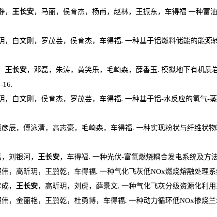
静，
王长安
，马丽，侯育杰，杨甫，赵林，王振东，车得福 一种富油煤地下直
，白文刚，罗茂芸，侯育杰，车得福. 一种基于铝燃料储能的能源转化系统及方法.
，
王长安
，邓磊，朱涛，黄笑乐，毛崎森，薛香玉. 模拟地下有机质岩原
-16.
，白文刚，侯育杰，罗茂芸，车得福. 一种基于铝-水反应的氢气-蒸汽联合
彦辰，傅泳清，高志豪，毛崎森，车得福. 一种实现粉状与纤维状物料连续混合
陈磊，刘银河，
王长安
，车得福. 一种光伏-富氧燃烧耦合发电系统及方法，发明，ZL
伟，高昕玥，王鹏乾，车得福. 一种气化飞灰低NOx燃烧熔融处理系统和方法，发明
彦成，
王长安
，高昕玥，刘虎，薛景文. 一种气化飞灰分级资源化利用系统及方法，
伟，金丽艳，王鹏乾，杜勇博，车得福. 一种动力循环低NOx掺烧兰炭的系统和