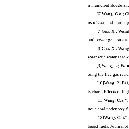
n municipal sludge and
[6]
Wang, C.a.
; C
ns of coal and municipa
[7]Gao, X.;
Wang,
and power generation.
[8]Gao, X.;
Wang,
wder with water at lo
[9]Wang, L.;
Wang
ering the flue gas resi
[10]Wang, P.; Bai
ts chars: Effects of h
[11]
Wang, C.a.
*;
nous coal under oxy-fu
[12]
Wang, C.a.
*;
based fuels. Journal 