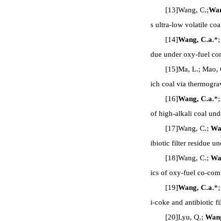
[13]Wang, C.;
Wan
s ultra-low volatile c
[14]
Wang, C.a.
*;
due under oxy-fuel con
[15]Ma, L.; Mao, 
ich coal via thermogr
[16]
Wang, C.a.
*;
of high-alkali coal un
[17]Wang, C.;
Wa
ibiotic filter residue 
[18]Wang, C.;
Wa
ics of oxy-fuel co-com
[19]
Wang, C.a.
*;
i-coke and antibiotic 
[20]Lyu, Q.;
Wang