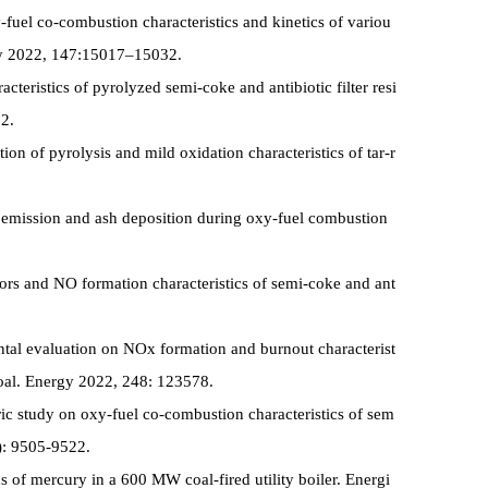
-fuel co-combustion characteristics and kinetics of variou
try 2022, 147:15017–15032.
acteristics of pyrolyzed semi-coke and antibiotic filter resi
12.
tion of pyrolysis and mild oxidation characteristics of tar-r
O emission and ash deposition during oxy-fuel combustion
ors and NO formation characteristics of semi-coke and ant
ntal evaluation on NOx formation and burnout characterist
coal. Energy 2022, 248: 123578.
ic study on oxy-fuel co-combustion characteristics of sem
7): 9505-9522.
 of mercury in a 600 MW coal-fired utility boiler. Energi