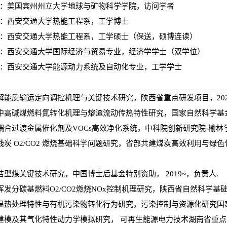
015/07：美国宾州州立大学地球与矿物科学学院，访问学者
013/09：西安交通大学热能工程系，工学博士
010/07：西安交通大学热能工程系，工学硕士（保送，硕博连读）
009/07：西安交通大学国际经济与贸易专业，经济学学士（双学位）
009/07：西安交通大学能源动力系统及自动化专业，工学学士
热解能质输运定向调控机理与关键技术研究，陕西省重点研发项目，2024
烧中高碱煤燃料氮转化机理与熔渣流动传热特性研究，国家自然科学基金，
附耦合过渡金属催化剂及VOCs高效净化系统，中科院创新研究院-榆林学
化残炭 O2/CO2 燃烧基础科学问题研究，省部共建煤炭高效利用与绿
清洁型煤关键技术研究，中国博士后基金特别资助， 2019~，负责人.
低挥发分碳基燃料O2/CO2燃烧NOx控制机理研究，陕西省自然科学基础
高温热处理特性与有机污染物转化行为研究，污染控制与资源化研究国家
子建模及其气化特性动力学模拟研究， 可再生能源电力技术湖南省重点实