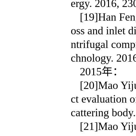
ergy. 2016, 23
[19]Han Feng
oss and inlet d
ntrifugal comp
chnology. 2016
2015年：
[20]Mao Yij
ct evaluation o
cattering body
[21]Mao Yij