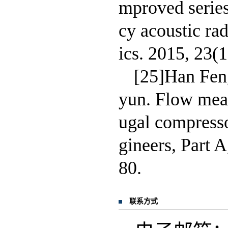
mproved series
cy acoustic ra
ics. 2015, 23(
[25]Han Feng
yun. Flow meas
ugal compresso
gineers, Part 
80.
联系方式