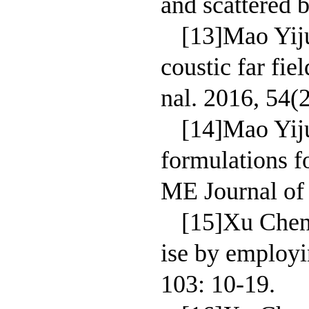
and scattered 
[13]Mao Yiju
coustic far fi
nal. 2016, 54(
[14]Mao Yij
formulations f
ME Journal of 
[15]Xu Chen,
ise by employi
103: 10-19.