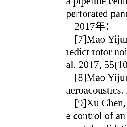
a pipeline cent
perforated pan
2017年：
[7]Mao Yijun
redict rotor n
al. 2017, 55(1
[8]Mao Yijun
aeroacoustics
[9]Xu Chen,
e control of a