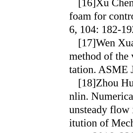
[16]Xu Chen,
foam for contr
6, 104: 182-19
[17]Wen Xua
method of the v
tation. ASME 
[18]Zhou Hu
nlin. Numerica
unsteady flow 
itution of Mec