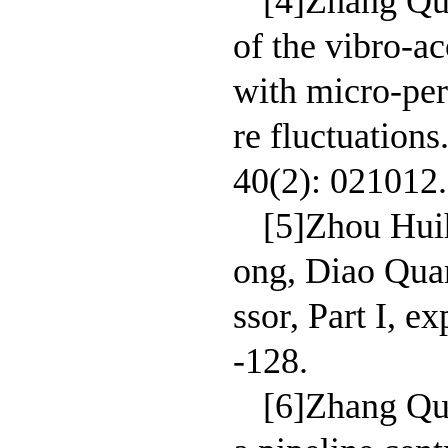
[4]Zhang Qun
of the vibro-ac
with micro-per
re fluctuation
40(2): 021012.
[5]Zhou Hui
ong, Diao Quan
ssor, Part I, 
-128.
[6]Zhang Qun