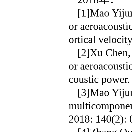
[1]Mao Yiju
or aeroacousti
ortical veloci
[2]Xu Chen,
or aeroacousti
coustic power
[3]Mao Yijun
multicomponen
2018: 140(2):