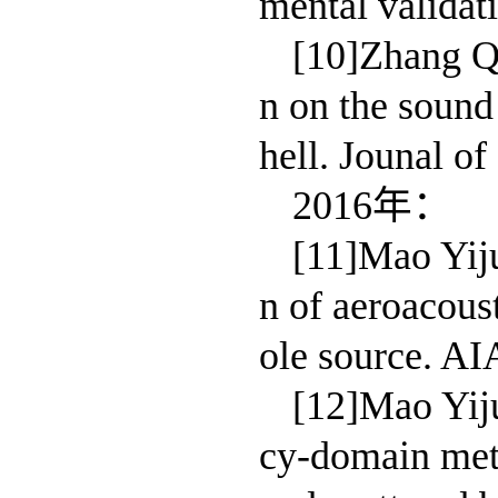
mental validat
[10]Zhang Qu
n on the sound
hell. Jounal o
2016年：
[11]Mao Yij
n of aeroacous
ole source. AI
[12]Mao Yij
cy-domain meth