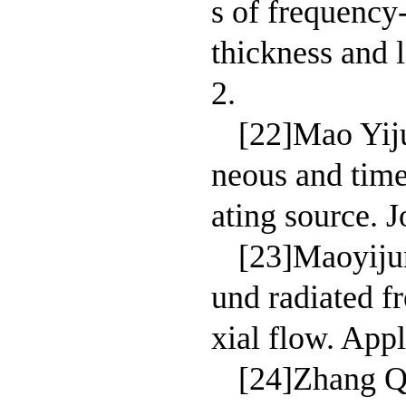
s of frequency
thickness and 
2.
[22]Mao Yij
neous and time
ating source. 
[23]Maoyijun
und radiated f
xial flow. Appl
[24]Zhang Q