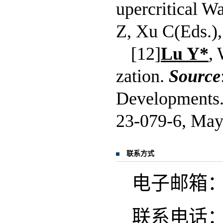
upercritical W
Z, Xu C(Eds.),
[12]
Lu Y*
,
zation.
Source
Developments
23-079-6, May
联系方式
电子邮箱：yjl
联系电话：029