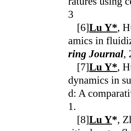
ratures using 
3
[6]
Lu Y*
, 
amics in fluid
ring Journal
,
[7]
Lu Y*
, H
dynamics in su
d: A comparati
1.
[8]
Lu Y
*
, Z