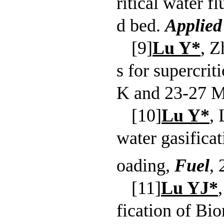
ritical water f
d bed.
Applied
[9]
Lu Y*
, Z
s for supercrit
K and 23-27 
[10]
Lu Y*
,
water gasifica
oading,
Fuel
,
[11]
Lu YJ*
fication of Bi