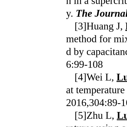
n in a supercr
y.
The Journal
[3]Huang J,
method for mix
d by capacitan
6:99-108
[4]Wei L,
L
at temperature
2016,304:89-1
[5]Zhu L,
L