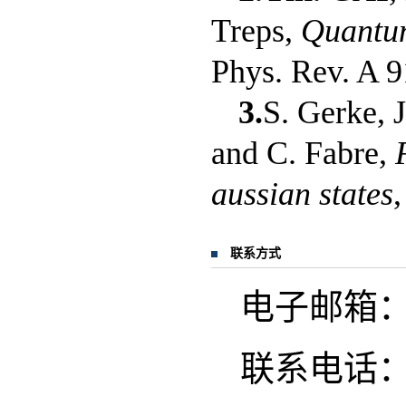
Treps,
Quantum
Phys. Rev. A 
3.
S. Gerke, 
and C. Fabre,
aussian states
联系方式
电子邮箱：cai
联系电话