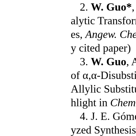
2.
W. Guo*
,
alytic Transfo
es,
Angew. Che
y cited paper)
3.
W. Guo
, 
of α,α-Disubst
Allylic Substit
hlight in
Chemi
4. J. E. Góm
yzed Synthesis