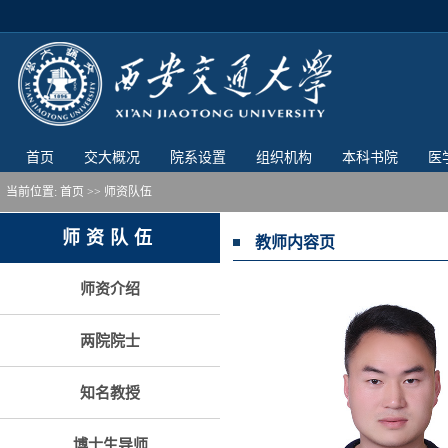
首页
交大概况
院系设置
组织机构
本科书院
医
当前位置:
首页
>> 师资队伍
师资队伍
教师内容页
师资介绍
两院院士
知名教授
博士生导师