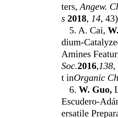
ters,
Angew. Ch
s
2018
,
14
, 43)
5. A. Cai,
W.
dium-Catalyzed
Amines Featuri
Soc.
2016
,
138
,
t in
Organic Ch
6.
W. Guo,
Escudero-Adán,
ersatile Prepar