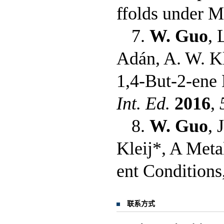
ffolds under M
7.
W. Guo
, 
Adán, A. W. Kl
1,4-But-2-ene 
Int. Ed.
2016
,
8.
W. Guo
, 
Kleij*, A Meta
ent Conditions
联系方式