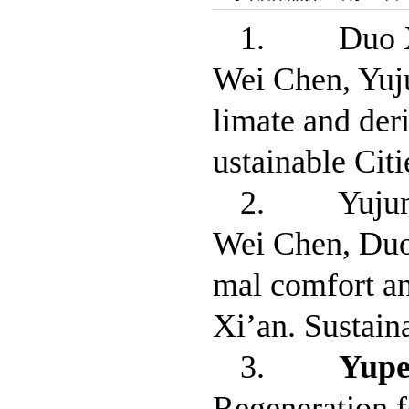
1. Duo Xu
Wei Chen, Yuju
limate and der
ustainable Cit
2. Yujun Y
Wei Chen, Duo
mal comfort ana
Xi’an. Sustain
3.
Yup
Regeneration f