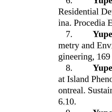
6.
Yup
Residential D
ina. Procedia 
7.
Yup
metry and Env
gineering, 169
8.
Yup
at Island Phen
ontreal. Sustai
6.10.