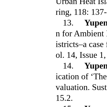
Urban Heat Isl
ring, 118: 137
13.
Yupe
n for Ambient
istricts–a cas
ol. 14, Issue 1
14.
Yupe
ication of ‘Th
valuation. Sust
15.2.