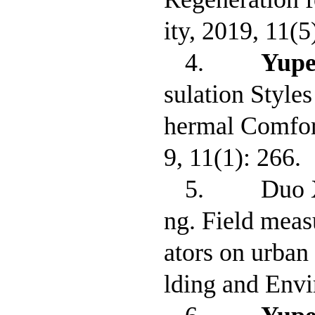
ity, 2019, 11(5
4.
Yup
sulation Style
hermal Comfort
9, 11(1): 266.
5. Duo Xu
ng. Field meas
ators on urban 
lding and Envi