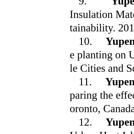
9.
Yup
Insulation Mat
tainability. 20
10.
Yupe
e planting on 
le Cities and 
11.
Yupe
paring the effe
oronto, Canada
12.
Yupe