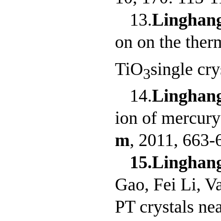
13.
Linghan
on on the ther
TiO
single cry
3
14.
Linghan
ion of mercury
m
, 2011, 663
15.
Linghan
Gao, Fei Li, V
PT crystals ne