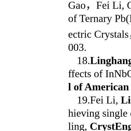
Gao，Fei Li, Gr
of Ternary Pb(
ectric Crystal
003.
18.
Linghan
ffects of InN
l of American
19.Fei Li,
L
hieving single
ling,
CrystE