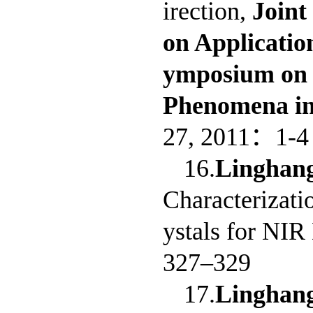
irection,
Joint
on Applicatio
ymposium on 
Phenomena in
27, 2011：1-4
16.
Linghan
Characterizati
ystals for NIR
327–329
17.
Linghan