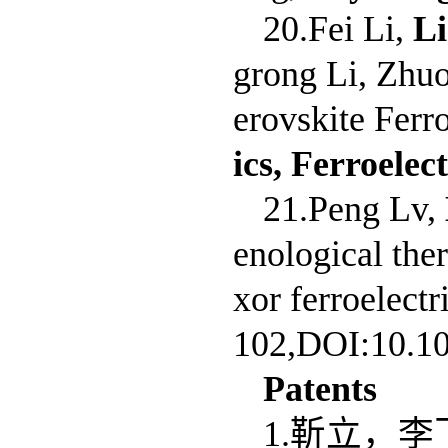
20.Fei Li,
L
grong Li, Zhuo
erovskite Ferro
ics, Ferroele
21.Peng Lv,
enological th
xor ferroelectr
102,DOI:10.10
Patents
1.靳立，李