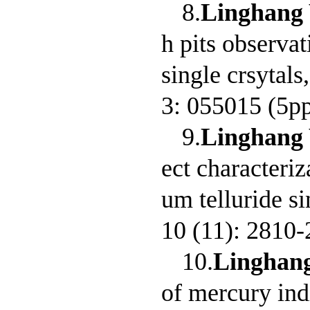
8.
Linghang
h pits observat
single crsytals
3: 055015 (5p
9.
Linghang
ect characteri
um telluride si
10 (11): 2810-
10.
Linghan
of mercury ind