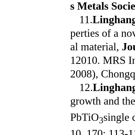
s Metals Soci
11.
Linghan
perties of a no
al material,
Jo
12010. MRS In
2008), Chongq
12.
Linghan
growth and the
PbTiO
single 
3
10, 170: 113-1