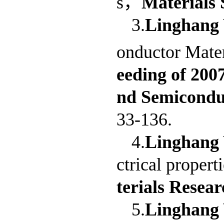
s，
Materials 
3.
Linghang
onductor Mater
eeding of 200
nd Semicondu
33-136.
4.
Linghang
ctrical propert
terials Resear
5.
Linghang