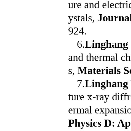
ure and electri
ystals,
Journal
924.
6.
Linghang
and thermal cha
s,
Materials S
7.
Linghang
ture x-ray diff
ermal expansio
Physics D: Ap