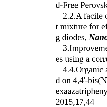
d-Free Perovsk
2.2.A facile
t mixture for e
g diodes,
Nano
3.Improvemen
es using a cor
4.4.Organic 
d on 4,4'-bis(
exaazatripheny
2015,17,44