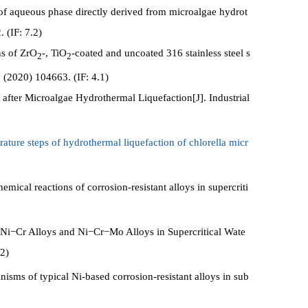
n of aqueous phase directly derived from microalgae hydrot
 (IF: 7.2)
ns of ZrO
-, TiO
-coated and uncoated 316 stainless steel s
2
2
5 (2020) 104663. (IF: 4.1)
after Microalgae Hydrothermal Liquefaction[J]. Industrial
erature steps of hydrothermal liquefaction of chlorella micr
emical reactions of corrosion-resistant alloys in supercriti
al Ni−Cr Alloys and Ni−Cr−Mo Alloys in Supercritical Wate
.2)
anisms of typical Ni-based corrosion-resistant alloys in sub