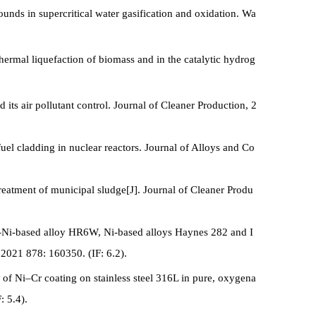
ounds in supercritical water gasification and oxidation. Wa
thermal liquefaction of biomass and in the catalytic hydrog
 its air pollutant control. Journal of Cleaner Production, 2
uel cladding in nuclear reactors. Journal of Alloys and Co
eatment of municipal sludge[J]. Journal of Cleaner Produ
-Ni-based alloy HR6W, Ni-based alloys Haynes 282 and I
 2021 878: 160350. (IF: 6.2).
 of Ni–Cr coating on stainless steel 316L in pure, oxygena
: 5.4).