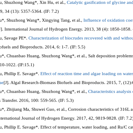
 Shuzhong Wang*, Xin Hu, et al.,
Catalytic gasification of glycine and
, 34 (13): 5357-5364. (IF: 7.2)
, Shuzhong Wang*, Xingying Tang, et al.,
Influence of oxidation coe
J]. International Journal of Hydrogen Energy. 2013, 38 (4): 1850-1858. (
, Savage PE*.
Characterization of biocrudes recovered with and without
fuels and Bioproducts. 2014, 6: 1-7. (IF: 5.5)
 Chuanbao Huang, Shuzhong Wang*, et al., Salt deposition problems in
10-1022. (IF:15.1)
 Phillip E. Savage*.
Effect of reaction time and algae loading on wate
ae
[J]. Algal Research-Biomass Biofuels and Bioproducts. 2015, 7, (12):6
, Chuanbao Huang, Shuzhong Wang*, et al.,
Characteristics analysis 
 Transfer. 2016, 100: 559-565. (IF: 5.3)
Zhijiang Ma, Shuwei Guo, et al., Corrosion characteristics of 316L as t
nternational Journal of Hydrogen Energy. 2017, 42, 9819-9828. (IF: 7.2
hillip E. Savage*. Effect of temperature, water loading, and Ru/C cata