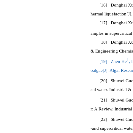
[16] Donghai Xu*,
hermal liquefaction[J]
[17] Donghai Xu*,
amples in supercritical
[18] Donghai Xu*,
& Engineering Chemist
1
[19] Zhen He
,
oalgae[J]. Algal Resear
[20] Shuwei Gu
cal water. Industrial 
[21] Shuwei Gu
r: A Review. Industria
[22] Shuwei Gu
-and supercritical wate