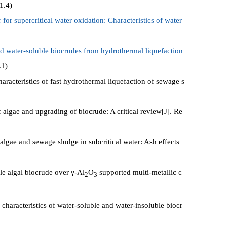
1.4)
 for supercritical water oxidation: Characteristics of water
nd water-soluble biocrudes from hydrothermal liquefaction
.1)
racteristics of fast hydrothermal liquefaction of sewage s
algae and upgrading of biocrude: A critical review[J]. Re
gae and sewage sludge in subcritical water: Ash effects
e algal biocrude over γ-Al
O
supported multi-metallic c
2
3
characteristics of water-soluble and water-insoluble biocr