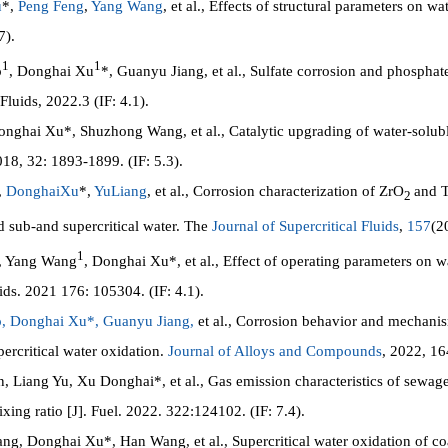
u
*,
Peng Feng
,
Yang Wang
, et al., Effects of structural parameters on w
7).
1
1
o
, Donghai Xu
*, Guanyu Jiang, et al., Sulfate corrosion and phosphate
 Fluids, 2022.3 (IF: 4.1).
ghai Xu*, Shuzhong Wang, et al., Catalytic upgrading of water-soluble
018, 32: 1893-1899. (IF: 5.3).
,
DonghaiXu
*,
YuLiang
, et al., Corrosion characterization of ZrO
and 
2
ed sub-and supercritical water. The
Journal of Supercritical Fluids
,
157
(2
1
, Yang Wang
, Donghai Xu*, et al., Effect of operating parameters on wa
uids. 2021 176: 105304. (IF: 4.1).
,
Donghai Xu*,
Guanyu Jiang,
et al., Corrosion behavior and mechani
percritical water oxidation.
Journal of Alloys and Compounds
, 2022, 16
Liang Yu, Xu Donghai*, et al., Gas emission characteristics of sewag
xing ratio [J]. Fuel. 2022. 322:124102. (IF: 7.4).
, Donghai Xu*, Han Wang, et al., Supercritical water oxidation of coa