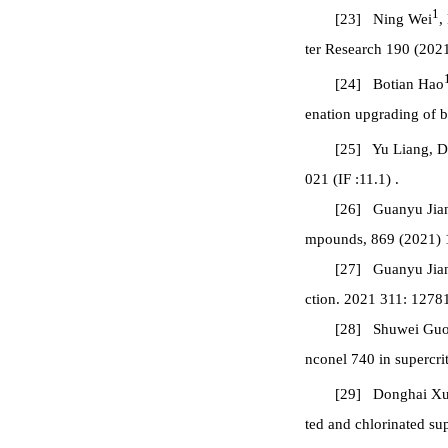
1
[23] Ning Wei
,
ter Research 190 (2021
[24] Botian Hao
enation upgrading of b
[25] Yu Liang, 
021 (IF :11.1) .
[26] Guanyu Jian
mpounds, 869 (2021) 1
[27] Guanyu Jiang
ction. 2021 311: 127811
[28] Shuwei Guo,
nconel 740 in supercri
[29] Donghai X
ted and chlorinated su