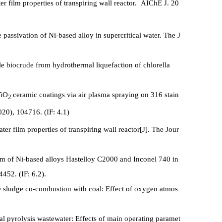
ater film properties of transpiring wall reactor. AIChE J. 20
 passivation of Ni-based alloy in supercritical water. The J
 biocrude from hydrothermal liquefaction of chlorella
TiO
ceramic coatings via air plasma spraying on 316 stain
2
020), 104716. (IF: 4.1)
ter film properties of transpiring wall reactor[J]. The Jour
sm of Ni-based alloys Hastelloy C2000 and Inconel 740 in
4452. (IF: 6.2).
e sludge co-combustion with coal: Effect of oxygen atmos
l pyrolysis wastewater: Effects of main operating paramet