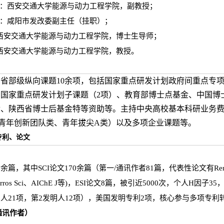
019.12：西安交通大学能源与动力工程学院，副教授；
16.06：咸阳市发改委副主任（挂职）；
至今：西安交通大学能源与动力工程学院，博士生导师；
至今：西安交通大学能源与动力工程学院，教授。
省部级纵向课题10余项，包括国家重点研发计划政府间重点专
国家重点研发计划子课题（2项）、教育部博士点基金、中国博
金、陕西省博士后基金特等资助等。主持中央高校基本科研业务
青年创新团队类、青年拔尖A类）以及多项企业课题等。
专利、论文
，其中SCI论文170余篇（第一/通讯作者81篇，代表性论文有Renew Sust En
rg、Corros Sci、AIChE J等)，ESI论文8篇，被引近5000次，
明人21项，第2发明人12项），美国发明专利2项，核心参与多项专
通讯作者）