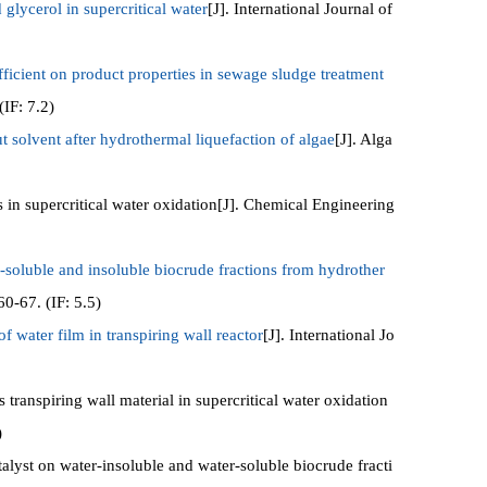
 glycerol in supercritical water
[J]. International Journal of
fficient on product properties in sewage sludge treatment
IF: 7.2)
 solvent after hydrothermal liquefaction of algae
[J]. Alga
 supercritical water oxidation[J]. Chemical Engineering
r-soluble and insoluble biocrude fractions from hydrother
0-67. (IF: 5.5)
of water film in transpiring wall reactor
[J]. International Jo
ranspiring wall material in supercritical water oxidation
)
lyst on water-insoluble and water-soluble biocrude fracti