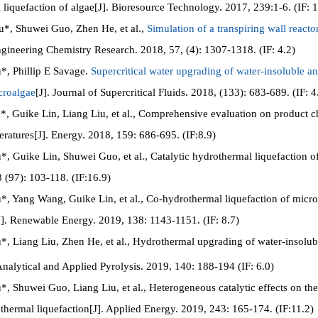
liquefaction of algae[J]. Bioresource Technology. 2017, 239:1-6. (IF: 1
 Shuwei Guo, Zhen He, et al.,
Simulation of a transpiring wall reactor
Engineering Chemistry Research. 2018, 57, (4): 1307-1318. (IF: 4.2)
, Phillip E Savage.
Supercritical water upgrading of water-insoluble a
croalgae
[J]. Journal of Supercritical Fluids. 2018, (133): 683-689. (IF: 4
 Guike Lin, Liang Liu, et al., Comprehensive evaluation on product cha
eratures[J]. Energy. 2018, 159: 686-695. (IF:8.9)
 Guike Lin, Shuwei Guo, et al., Catalytic hydrothermal liquefaction of 
(97): 103-118. (IF:16.9)
 Yang Wang, Guike Lin, et al., Co-hydrothermal liquefaction of microal
J]. Renewable Energy. 2019, 138: 1143-1151. (IF: 8.7)
 Liang Liu, Zhen He, et al., Hydrothermal upgrading of water-insolubl
 Analytical and Applied Pyrolysis. 2019, 140: 188-194 (IF: 6.0)
 Shuwei Guo, Liang Liu, et al., Heterogeneous catalytic effects on the 
othermal liquefaction[J]. Applied Energy. 2019, 243: 165-174. (IF:11.2)