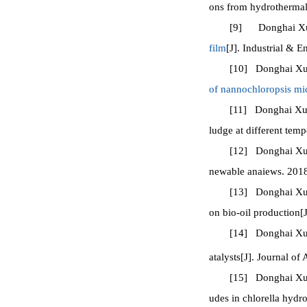
ons from hydrothermal 
[9] Donghai Xu*,
film
[J]. Industrial & 
[10] Donghai Xu*
of nannochloropsis mi
[11] Donghai Xu*,
ludge at different temp
[12] Donghai Xu*,
newable anaiews. 2018 
[13] Donghai Xu*,
on bio-oil production[
[14] Donghai Xu*,
atalysts[J]. Journal of
[15] Donghai Xu*,
udes in chlorella hydr