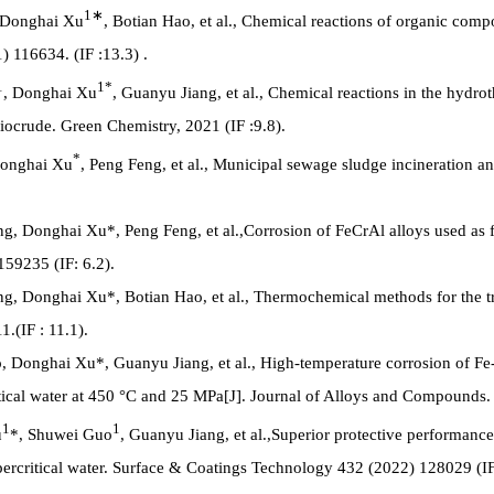
1
∗
 Donghai Xu
, Botian Hao, et al., Chemical reactions of organic comp
) 116634. (IF :13.3) .
1
1*
, Donghai Xu
, Guanyu Jiang, et al., Chemical reactions in the hydro
iocrude. Green Chemistry, 2021 (IF :9.8).
*
Donghai Xu
, Peng Feng, et al., Municipal sewage sludge incineration and
g, Donghai Xu*, Peng Feng, et al.,
Corrosion of FeCrAl alloys used as f
59235 (IF: 6.2).
, Donghai Xu*, Botian Hao, et al., Thermochemical methods for the tr
.(IF : 11.1).
 Donghai Xu*, Guanyu Jiang, et al., High-temperature corrosion of Fe
tical water at 450 °C and 25 MPa[J]. Journal of Alloys and Compounds.
1
1
u
*, Shuwei Guo
, Guanyu Jiang, et al.,Superior protective performance
percritical water. Surface & Coatings Technology 432 (2022) 128029 (IF