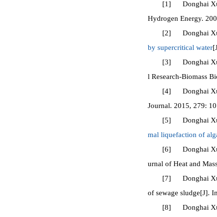
[1] Donghai Xu,
Hydrogen Energy. 2009
[2] Donghai Xu*
by supercritical water
[
[3] Donghai Xu
l Research-Biomass Bio
[4] Donghai Xu*,
Journal. 2015, 279: 10
[5] Donghai Xu,
mal liquefaction of alg
[6] Donghai Xu*
urnal of Heat and Mass
[7] Donghai Xu*, 
of sewage sludge[J]. I
[8] Donghai Xu, P