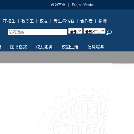
设为首页
|
English Version
在校生
|
教职工
|
校友
|
考生与访客
|
合作者
|
捐赠
流
图书档案
校友服务
校园生活
信息服务