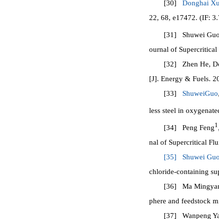
[30]
Donghai X
22, 68, e17472. (IF: 3.
[31] Shuwei Gu
ournal of Supercritical
[32] Zhen He, Don
[J]. Energy & Fuels. 2
[33]
ShuweiGuo
less steel in oxygenat
1
[34] Peng Feng
nal of Supercritical Fl
[35]
Shuwei Guo
chloride-containing su
[36] Ma Mingyan, 
phere and feedstock mi
[37] Wanpeng Yang