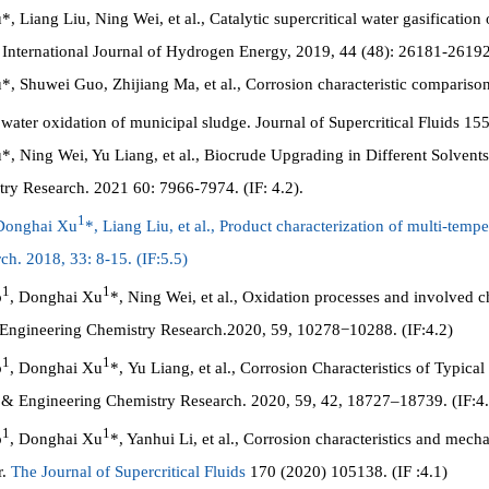
 Liang Liu, Ning Wei, et al., Catalytic supercritical water gasificatio
. International Journal of Hydrogen Energy, 2019, 44 (48): 26181-26192.
 Shuwei Guo, Zhijiang Ma, et al., Corrosion characteristic compariso
 water oxidation of municipal sludge. Journal of Supercritical Fluids 15
 Ning Wei, Yu Liang, et al., Biocrude Upgrading in Different Solvents 
ry Research. 2021 60: 7966-7974. (IF: 4.2).
1
 Donghai Xu
*, Liang Liu, et al., Product characterization of multi-temp
ch. 2018, 33: 8-15. (IF:5.5)
1
1
o
, Donghai Xu
*, Ning Wei, et al., Oxidation processes and involved ch
& Engineering Chemistry Research.2020, 59, 10278−10288. (IF:4.2)
1
1
o
, Donghai Xu
*, Yu Liang, et al., Corrosion Characteristics of Typic
l & Engineering Chemistry Research. 2020, 59, 42, 18727–18739. (IF:4
1
1
o
, Donghai Xu
*, Yanhui Li, et al., Corrosion characteristics and mech
r.
The Journal of Supercritical Fluids
170 (2020) 105138. (IF :4.1)