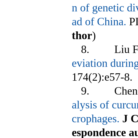
n of genetic di
ad of China.
PL
thor
)
8. Liu F, 
eviation durin
174(2):e57-8.
9. Chen F,
alysis of cur
crophages.
J C
espondence a