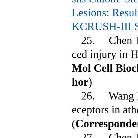
Lesions: Resul
KCRUSH-III S
25. Chen T
ced injury in H
Mol Cell Bio
hor
)
26. Wang X
eceptors in ath
(
Corresponde
27. Chen T