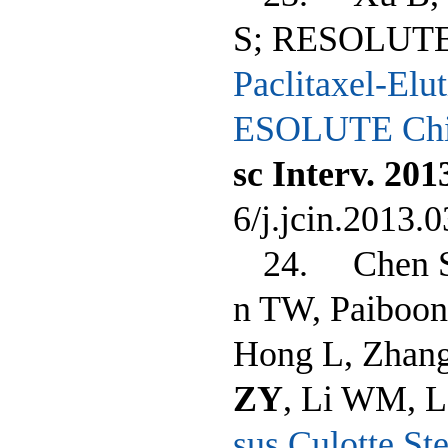
S; RESOLUTE 
Paclitaxel-Elu
ESOLUTE Chin
sc Interv
. 20
6/j.jcin.2013.
24. Chen SL
n TW, Paiboon
Hong L, Zhang
ZY
, Li WM, 
sus Culotte St