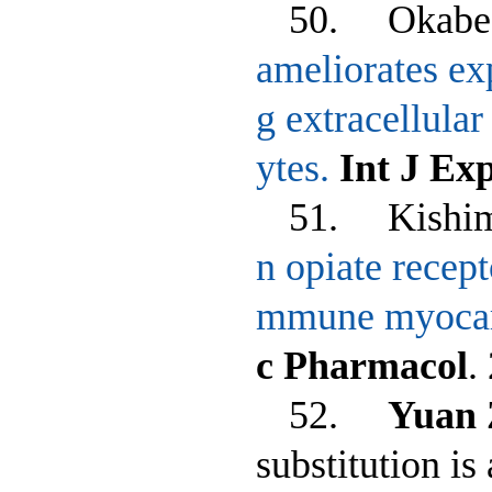
50. Okabe 
ameliorates e
g extracellula
ytes.
Int J Ex
51. Kishimo
n opiate recept
mmune myocardi
c Pharmacol
.
52.
Yuan
substitution is