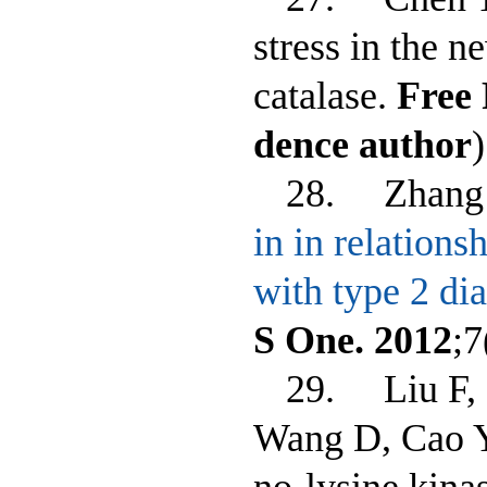
stress in the 
catalase.
Free 
dence author
)
28. Zhang 
in in relations
with type 2 di
S One
. 2012
;7
29. Liu F, 
Wang D, Cao Y