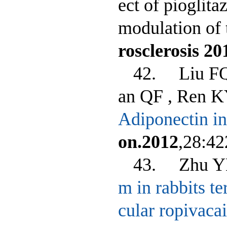
ect of pioglit
modulation of t
rosclerosis 20
42. Liu FQ
an QF , Ren 
Adiponectin in
on.2012
,28:42
43. Zhu YM
m in rabbits t
cular ropivacai