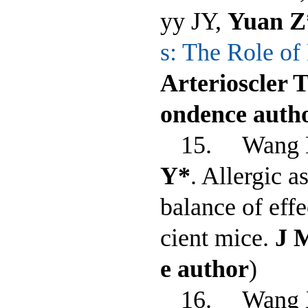
yy JY,
Yuan Z
s: The Role of
Arterioscler 
ondence auth
15. Wang L,
Y*
. Allergic 
balance of effe
cient mice.
J M
e author
)
16. Wang X