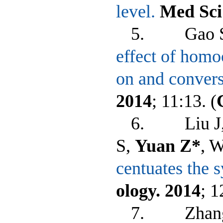
level.
Med Sci
5. Gao S, 
effect of homo
on and conver
2014
; 11:13.
(
6. Liu J, 
S,
Yuan Z*
, 
centuates the 
ology. 2014
; 1
7. Zhang Z