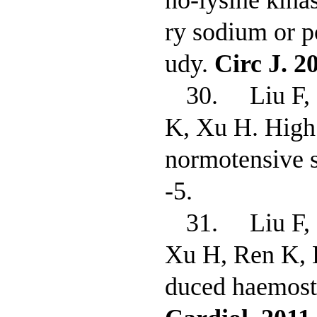
no-lysine kina
ry sodium or p
udy.
Circ J
. 2
30. Liu F,
K, Xu H. High 
normotensive s
-5.
31. Liu F,
Xu H, Ren K, 
duced haemosta