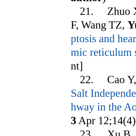
21. Zhuo X
F, Wang TZ,
Y
ptosis and hea
mic reticulum s
nt]
22. Cao Y, 
Salt Indepen
hway in the Ao
3
Apr 12;14(4)
23. Xu B, 