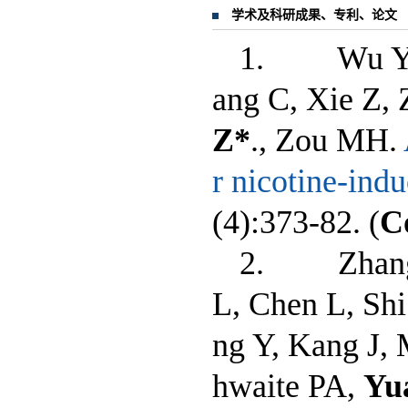
学术及科研成果、专利、论文
1. Wu Y, So
ang C, Xie Z, 
Z
*
., Zou MH.
r nicotine-indu
(4):373-82. (
C
2. Zhang J
L, Chen L, Sh
ng Y, Kang J,
hwaite PA,
Yu