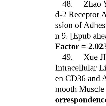
48. Zhao 
d-2 Receptor A
ssion of Adhe
n 9. [Epub ah
Factor = 2.023
49. Xue J
Intracellular 
en CD36 and A
mooth Muscle 
orrespondenc