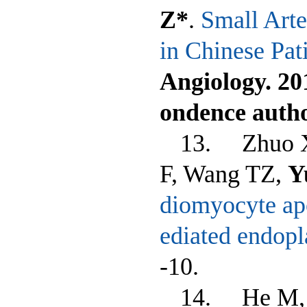
Z*
.
Small Arte
in Chinese Pat
Angiology. 20
ondence auth
13. Zhuo X
F, Wang TZ,
Y
diomyocyte apo
ediated endopl
-10.
14. He M, L