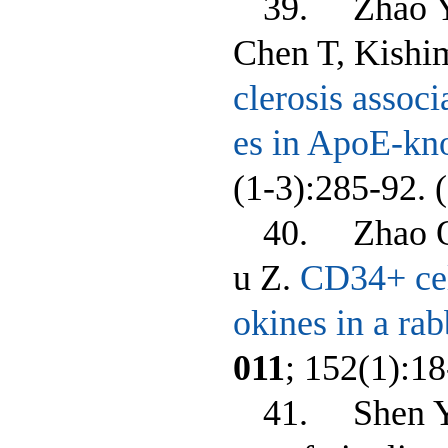
39. Zhao Y,
Chen T, Kishi
clerosis assoc
es in ApoE-kn
(1-3):285-92. (
40. Zhao Q,
u Z.
CD34+ cel
okines in a ra
011
; 152(1):18
41. Shen 