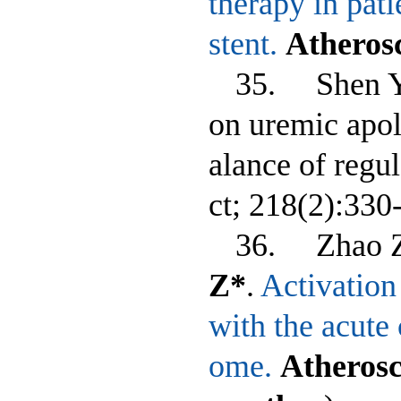
therapy in pati
stent.
Atherosc
35. Shen 
on uremic apol
alance of regul
ct; 218(2):330-
36. Zhao Z,
Z*
.
Activation
with the acute 
ome.
Atherosc