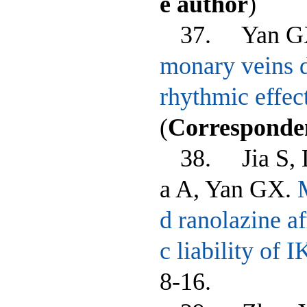
e author
)
37. Yan G
monary veins do
rhythmic effec
(
Corresponde
38. Jia S, 
a A, Yan GX.
d ranolazine a
c liability of 
8-16.