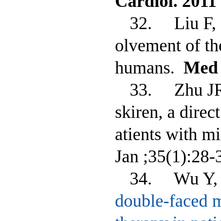
Cardiol. 2011
32. Liu F,
olvement of th
humans.
Med 
33. Zhu JR
skiren, a direc
atients with m
Jan ;35(1):28-
34. Wu Y, 
double-faced m