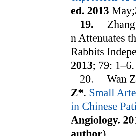
ed
. 2013
May;
19.
Zhang
n Attenuates t
Rabbits Indepe
2013
; 79: 1–6
20. Wan Z, 
Z*
.
Small Arte
in Chinese Pat
Angiology. 20
author
)