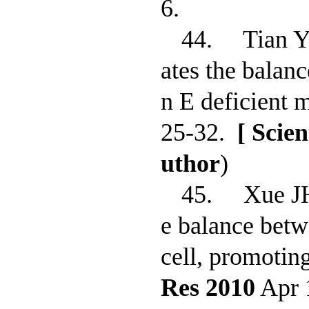
6.
44. Tian 
ates the balanc
n E deficient m
25-32.
[ Scie
uthor
)
45. Xue J
e balance bet
cell, promoting
Res 2010
Apr 