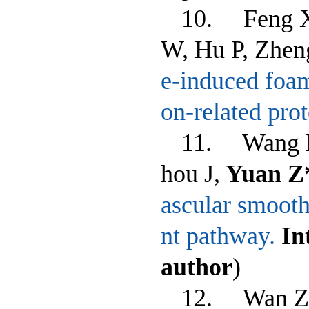
10. Feng X,
W, Hu P, Zheng
e-induced foam
on-related prot
11. Wang H,
hou J,
Yuan Z
ascular smooth
nt pathway.
In
author
)
12. Wan Z, 