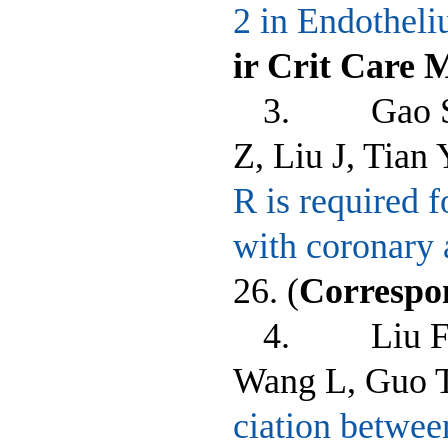
2 in Endothel
ir Crit Care 
3. Gao S, 
Z, Liu J, Tian
R is required 
with coronary 
26.
(
Correspo
4. Liu F, L
Wang L, Guo T
ciation betwe