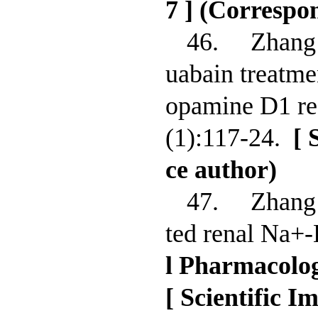
7 ]
(Correspo
46. Zhang
uabain treatme
opamine D1 rec
(1):117-24.
[ 
ce author)
47. Zhang
ted renal Na+-
l Pharmacolo
[ Scientific I