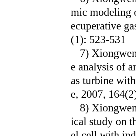
mic modeling of
ecuperative g
(1): 523-531
7) Xiongwen
e analysis of a
as turbine wit
e, 2007, 164(2
8) Xiongwen
ical study on t
el cell with in