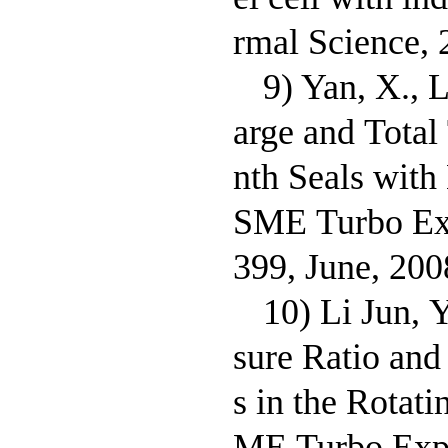
rmal Science, 
9) Yan, X., L
arge and Total
nth Seals wit
SME Turbo Exp
399, June, 200
10) Li Jun, 
sure Ratio and
s in the Rotat
ME Turbo Expo