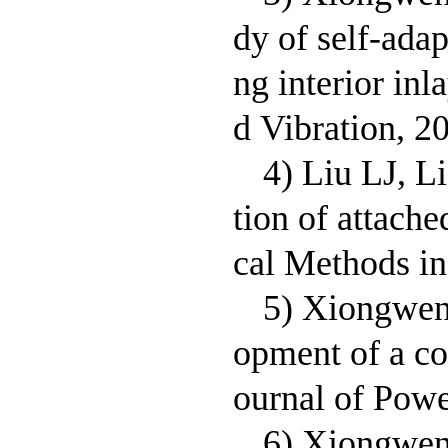
dy of self-adap
ng interior inl
d Vibration, 2
4) Liu LJ, L
tion of attache
cal Methods in
5) Xiongwen
opment of a con
ournal of Powe
6) Xiongwen