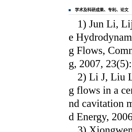
学术及科研成果、专利、论文
1) Jun Li, L
e Hydrodynami
g Flows, Comm
g, 2007, 23(5)
2) Li J, Liu
g flows in a c
nd cavitation 
d Energy, 2006
3) Xiongwen