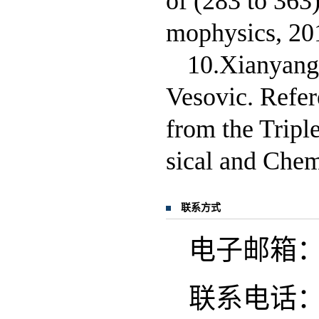
of (283 to 363
mophysics, 201
10.Xianyang
Vesovic. Refer
from the Tripl
sical and Chem
联系方式
电子邮箱：xym
联系电话：02