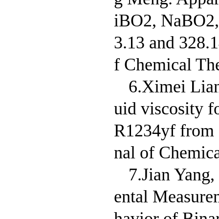
iBO2, NaBO2,
3.13 and 328.1
f Chemical Th
6.Ximei Lia
uid viscosity 
R1234yf from (
nal of Chemic
7.Jian Yang
ental Measurem
havior of Bina