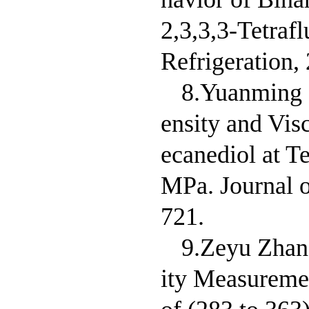
2,3,3,3-Tetraf
Refrigeration,
8.Yuanming 
ensity and Vi
ecanediol at T
MPa. Journal o
721.
9.Zeyu Zhan
ity Measuremen