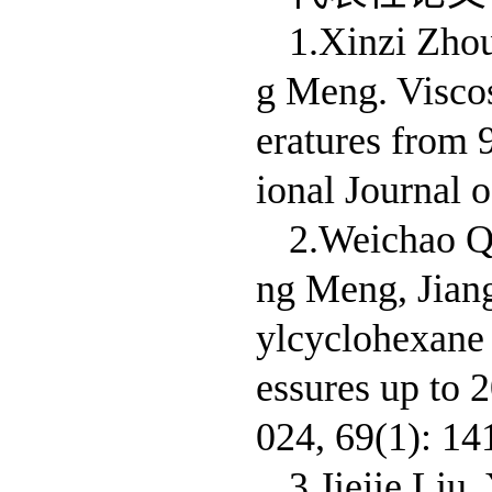
1.Xinzi Zho
g Meng. Visco
eratures from 
ional Journal 
2.Weichao Q
ng Meng, Jiang
ylcyclohexane 
essures up to 
024, 69(1): 14
3.Jiejie Liu