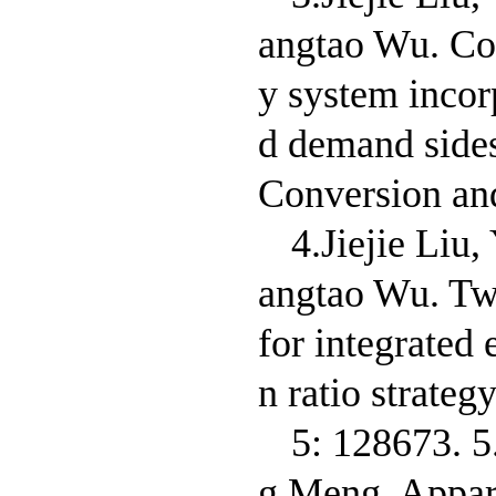
angtao Wu. Co
y system incor
d demand sides
Conversion an
4.Jiejie Liu
angtao Wu. Two
for integrated
n ratio strateg
5: 128673. 
g Meng. Appare