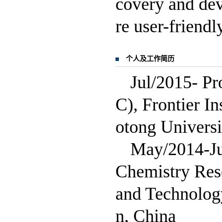
covery and de
re user-friendl
个人及工作简历
Jul/2015- P
C), Frontier I
otong Universi
May/2014-J
Chemistry Rese
and Technology
n, China