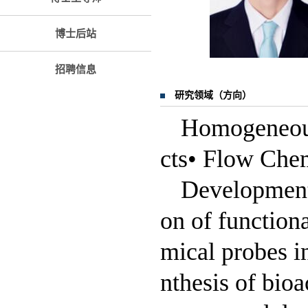
博士后站
招聘信息
研究领域（方向）
Homogeneous
cts• Flow Che
Development o
on of function
mical probes i
nthesis of bioa