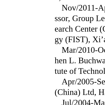
Nov/2011-Apr
ssor, Group 
earch Center (
gy (FIST), Xi’
Mar/2010-Oct
hen L. Buchwal
tute of Techn
Apr/2005-Se
(China) Ltd, 
Jul/2004-Ma