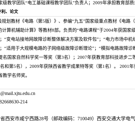
国家级教学团队“电工基础课程教学团队”负责人；2009年承担教育部
专利、论文
家级规划教材《电路（第5版）》、参编“九五”国家级重点教材《电路
计算机辅助计算》等教材8部。负责的“电路课程”于2004年获国家
；“变电站接地网故障诊断整体解决方案及软件包”；“电力市场中机
；“适用于大规模电路的子网络级故障诊断理论”；“模拟电路故障诊断
部提名国家自然科学奖一等奖（第3名）；2007年获教育部科技进步二等
名和第5名），2009年获陕西省教学成果特等奖（第1名）。 2001
西省教学名师奖。
il.xjtu.edu.cn
668630-214
省西安市咸宁西路28号（邮政编码：710049）西安交通大学电