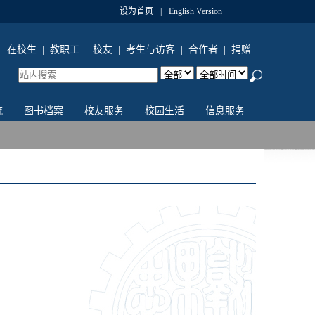
设为首页
|
English Version
在校生
|
教职工
|
校友
|
考生与访客
|
合作者
|
捐赠
流
图书档案
校友服务
校园生活
信息服务