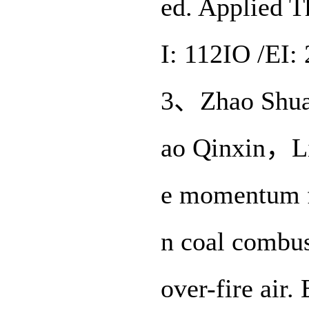
ed. Applied 
I: 112IO /EI
3、Zhao Shua
ao Qinxin，L
e momentum fl
n coal combus
over-fire air