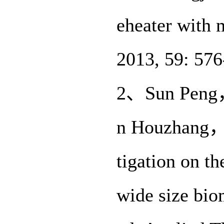
eheater with 
2013, 59: 57
2、Sun Peng
n Houzhang，
tigation on th
wide size bio