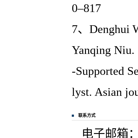
0–817
7、Denghui Wa
Yanqing Niu. 
-Supported Se
lyst. Asian j
联系方式
电子邮箱：seh