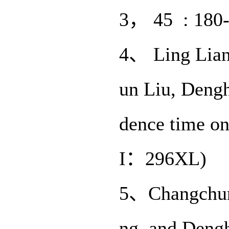
3， 45 : 180-
4、 Ling Lian
un Liu, Dengh
dence time on
I：296XL)
5、Changchun 
ng, and Deng