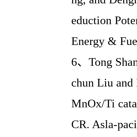
eduction Pote
Energy & Fue
6、Tong Shang
chun Liu and 
MnOx/Ti catal
CR. Asla-paci