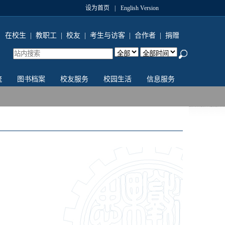
设为首页
|
English Version
在校生
|
教职工
|
校友
|
考生与访客
|
合作者
|
捐赠
流
图书档案
校友服务
校园生活
信息服务