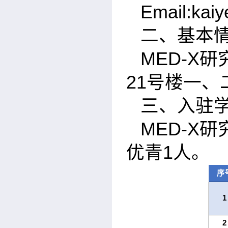
Email:kaiy
二、基本
MED-X
研
21
号楼一、
三、入驻
MED-X
研
优青
1
人。
序
1
2